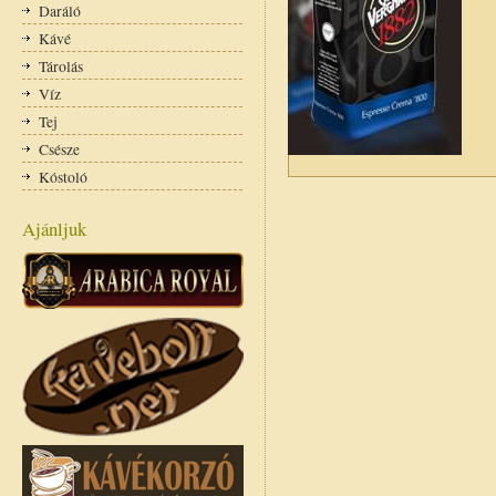
Daráló
Kávé
Tárolás
Víz
Tej
Csésze
Kóstoló
Ajánljuk