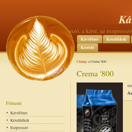
Ká
az eszpresszó, a kávé, az eszpress
Kávéfőzés
Készülékek
Kóstoló
Címlap
Crema '800
Crema '800
sz
Ar
Főmenü
Kávéfőzés
Készülékek
Eszpresszó