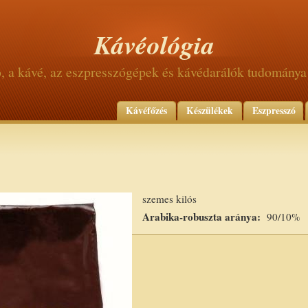
Kávéológia
ó, a kávé, az eszpresszógépek és kávédarálók tudománya
Kávéfőzés
Készülékek
Eszpresszó
szemes kilós
Arabika-robuszta aránya:
90/10%