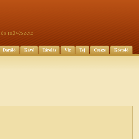
 és művészete
Daráló
Kávé
Tárolás
Víz
Tej
Csésze
Kóstoló