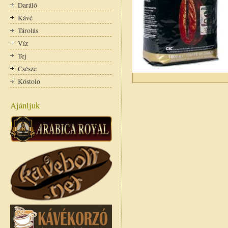
Daráló
Kávé
Tárolás
Víz
Tej
Csésze
Kóstoló
Ajánljuk