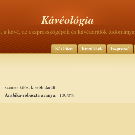
Kávéológia
ó, a kávé, az eszpresszógépek és kávédarálók tudománya
Kávéfőzés
Készülékek
Eszpresszó
szemes kilós, kisebb darált
Arabika-robuszta aránya:
100/0%