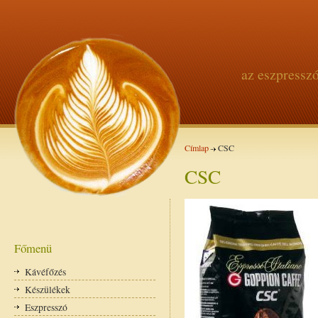
az eszpressz
Címlap
CSC
CSC
Főmenü
Kávéfőzés
Készülékek
Eszpresszó