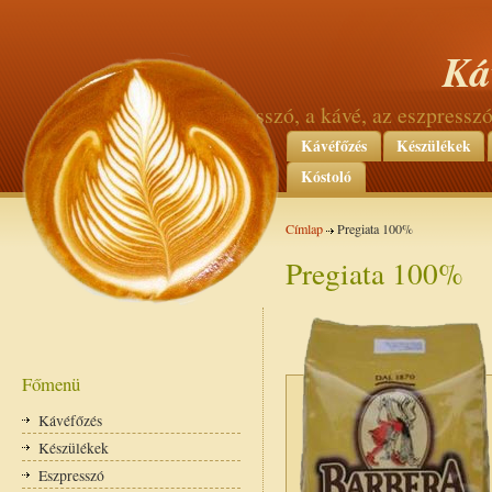
Ká
az eszpresszó, a kávé, az eszpress
Kávéfőzés
Készülékek
Kóstoló
Címlap
Pregiata 100%
Pregiata 100%
Főmenü
Kávéfőzés
Készülékek
Eszpresszó